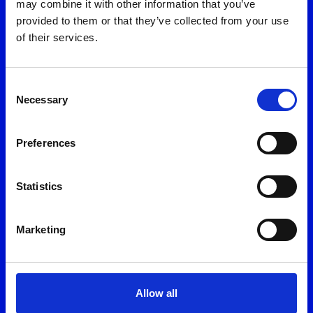
may combine it with other information that you’ve
τους συνεργάτες της για την καλύτερη εξυπηρέτησή μου,
provided to them or that they’ve collected from your use
σύμφωνα με την
Πολιτική Προστασίας Προσωπικών Δεδομένων
216 300 1000
of their services.
*
(το κόστος της κλήσης ορίζεται ως εθνική χρέωση από κινητά
και σταθερά)
Consent
Αποστολή
Necessary
Selection
Εγγράψου στο myON
Εύκολα & γρήγορα
Preferences
Statistics
Προϊόντα και υπηρεσίες
Marketing
Ρεύμα για το σπίτι
Φυσικό Αέριο για το σπίτι
Allow all
Ενέργεια και κινητή