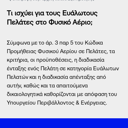
Τρόποι Επικοινωνίας
Συχνές Ερωτήσεις (FAQs)
Τι ισχύει για τους Ευάλωτους
Χρήσιμα Έντυπα
Πελάτες στο Φυσικό Αέριο;
Χρήσιμα links
Δίκτυο καταστημάτων
Σημεία Πληρωμής λογαριασμών
Σύμφωνα με το άρ. 3 παρ 5 του Κώδικα
Πείτε μας την άποψή σας
Προμήθειας Φυσικού Αερίου σε Πελάτες, τα
κριτήρια, οι προϋποθέσεις, η διαδικασία
ένταξης ενός Πελάτη σε κατηγορία Ευάλωτων
Πελατών και η διαδικασία απένταξης από
αυτήν, καθώς και τα απαιτούμενα
δικαιολογητικά καθορίζονται με απόφαση του
Υπουργείου Περιβάλλοντος & Ενέργειας.