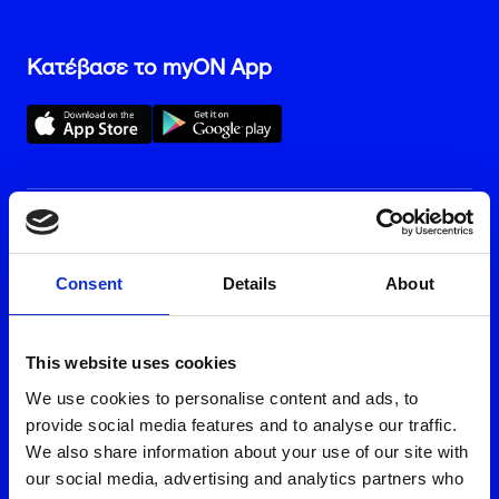
Μάθετε περισσότερα
Κατέβασε το myON App
Φόρμα εκδήλωσης ενδιαφέροντος
Όνομα
Επισκέψου ένα από τα καταστήματά
μας
Επίθετο
Consent
Details
About
Email
Ομάδα Εξυπηρέτησης
This website uses cookies
Τηλέφωνο *
We use cookies to personalise content and ads, to
11 300
provide social media features and to analyse our traffic.
We also share information about your use of our site with
(το κόστος της κλήσης ορίζεται σύμφωνα με τον ισχύοντα
τιμοκατάλογο του εκάστοτε παρόχου)
our social media, advertising and analytics partners who
Αποδέχομαι τη χρήση των στοιχείων μου από την Volton και