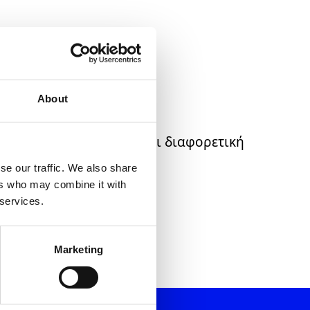
About
είων μου από την Volton και τους συνεργάτες της
 μου, σύμφωνα με την
Πολιτική Προστασίας
Υ ΛΟΓ ΚΑΙ Τ.Κ.(Αν είναι διαφορετική
se our traffic. We also share
ers who may combine it with
 services.
Marketing