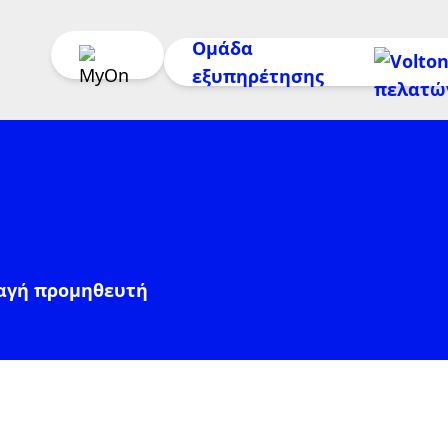
Ομάδα
εξυπηρέτησης
11300
ή στο
216 300 1000
αγή προμηθευτή
Δευτέρα έως Σάββατο:
Κυριακή: 09:00–17:00
ηρωμή Λογαριασμού
οβολή Κατάστασης
τημάτων
ή στείλε μας email σ