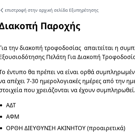
επιστροφή στην αρχική σελίδα Eξυπηρέτησης
Τρόποι Επικοινωνίας
Συχνές Ερωτήσεις (F
Διακοπή Παροχής
Χρήσιμα Έντυπα
Χρήσιμα links
Για την διακοπή τροφοδοσίας απαιτείται η συ
Δίκτυο καταστημάτω
Εξουσιοδότησης Πελάτη Για Διακοπή Τροφοδοσία
Σημεία Πληρωμής λο
Το έντυπο θα πρέπει να είναι ορθά συμπληρωμέ
Πείτε μας την άποψή
να απέχει 7-30 ημερολογιακές ημέρες από την ημ
Φόρμα εκδήλ
στοιχεία που χρειάζονται να έχουν συμπληρωθεί
ΑΔΤ
Όνομα
ΑΦΜ
ΟΡΘΗ ΔΙΕΥΘΥΝΣΗ ΑΚΙΝΗΤΟΥ (προαιρετικά)
Επίθετο