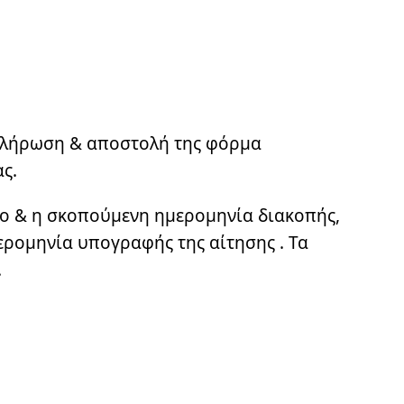
AQs)
μπλήρωση & αποστολή της φόρμα
ν
ς.
γαριασμών
νο & η σκοπούμενη ημερομηνία διακοπής,
 σας
ερομηνία υπογραφής της αίτησης . Τα
ωσης ενδιαφέροντος
.