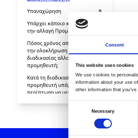
Υπαναχώρηση
Υπάρχει κάποιο κόστος για
την αλλαγή Προμηθευτή;
Πόσος χρόνος απαιτείται για
Consent
την ολοκλήρωση της
διαδικασίας αλλαγής
προμηθευτή;
This website uses cookies
We use cookies to personalis
Κατά τη διαδικασία αλλαγής
information about your use of
προμηθευτή υπάρχει
Μάθετε περισσότερα
other information that you’ve
περίπτωση να μείνω χωρίς
φυσικό αέριο;
Consent
Necessary
Selection
Η Volton μπορεί να παρέχει
φυσικό αέριο σε όλη την
Ελλάδα;