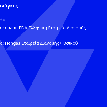
ανάγκες
ΔΗΕ
ο: enaon EDA Ελληνική Εταιρεία Διανομής
ο: Hengas Εταιρεία Διανομής Φυσικού