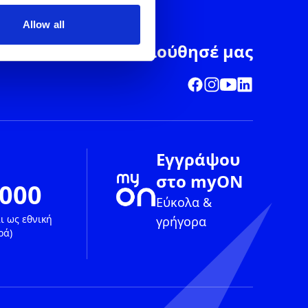
Allow all
Ακολούθησέ μας
Εγγράψου
στο myON
1000
Εύκολα &
ι ως εθνική
γρήγορα
ρά)