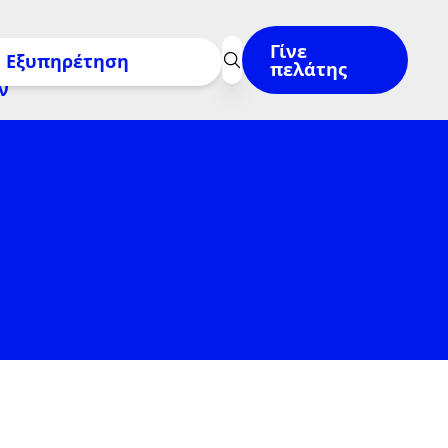
Γίνε
πελάτης
 08:00–22:00
το
cc@volton.gr