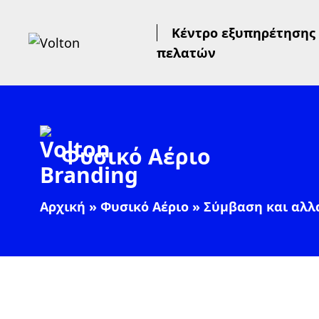
Κέντρο εξυπηρέτησης
πελατών
Φυσικό Αέριο
Αρχική
»
Φυσικό Αέριο
»
Σύμβαση και αλλ
Πλ
Πρ
Αι