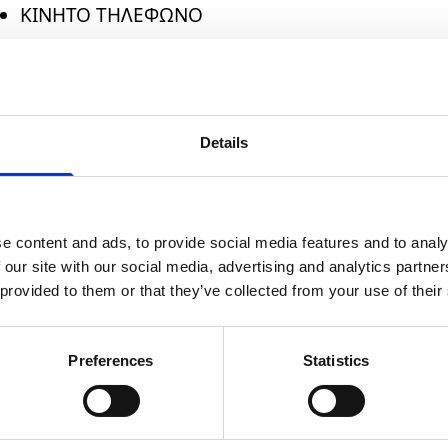
ΚΙΝΗΤΟ ΤΗΛΕΦΩΝΟ
Email
ΙΒΑΝ (προαιρετικά)
Τηλέφωνο *
ΣΤΟΙΧΕΙΑ ΠΑΡΟXHΣ
ΑΡΙΘΜΟΣ ΗΚΑΣΠ
Details
ΔΙΕΥΘΥΝΣΗ ΕΓΚΑΤΑΣΤΑΣΗΣ (Ακινήτου)
Αποδέχομαι τη χρήση των στοιχ
για την καλύτερη εξυπηρέτησή
ΔΙΕΥΘΥΝΣΗ ΑΠΟΣΤΟΛΗΣ ΤΕΛΙΚΟΥ ΕΚΚΑΘΑΡΙΣΤΙΚΟ
Προσωπικών Δεδομένων *
από την υπάρχουσα)
e content and ads, to provide social media features and to analy
 our site with our social media, advertising and analytics partn
Σκοπούμενη ημερομηνία διακοπής
Αποστολή
 provided to them or that they’ve collected from your use of their
Preferences
Statistics