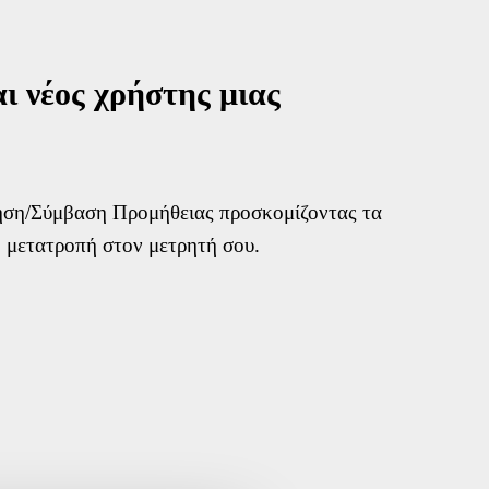
ίας
 (FAQs)
αι νέος χρήστης μιας
των
ίτηση/Σύμβαση Προμήθειας προσκομίζοντας τα
 λογαριασμών
ή μετατροπή στον μετρητή σου.
ψή σας
ς ενδιαφέροντος