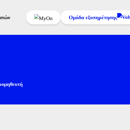
ατών
Ομάδα εξυπηρέτησης
11300
ή στο
216 300 1
ρομηθευτή
Δευτέρα έως Σάββ
Κυριακή: 09:00–1
Πληρωμή Λογαριασμού
Προβολή Κατάστασης Αιτημάτων
ή στείλε μας emai