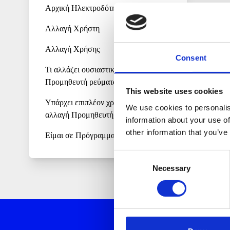
Αρχική Ηλεκτροδότηση
Αλλαγή Χρήστη
Αλλαγή Xρήσης
Consent
Τι αλλάζει ουσιαστικά αλλάζοντας
Προμηθευτή ρεύματος;
This website uses cookies
Υπάρχει επιπλέον χρέωση για την
We use cookies to personalis
αλλαγή Προμηθευτή;
information about your use of
Μάθετε περισσότερα
other information that you’ve
Είμαι σε Πρόγραμμα Ρύθμισης
Διακανονισμού Οφειλών στον
Consent
Προμηθευτή μου. Μπορώ να
Necessary
Selection
αλλάξω προμηθευτή;
Έχω Φωτοβολταϊκό σύστημα και
θέλω να αλλάξω προμηθευτή και
να έρθω στην Volton. Τι πρέπει να
κάνω;