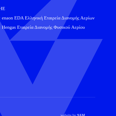
ΔΗΕ
: enaon EDA Ελληνική Εταιρεία Διανομής Αερίων
: Hengas Εταιρεία Διανομής Φυσικού Αερίου
website by
9AM