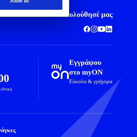
Allow all
Ακολούθησέ μας
Εγγράψου
στο myON
00
Εύκολα & γρήγορα
 εθνική
νάγκες