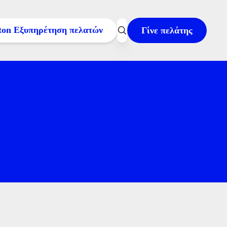
Γίνε πελάτης
000
ατο: 08:00–22:00
7:00
l στο
cc@volton.gr