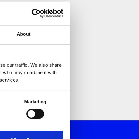
About
ου από την Volton και τους συνεργάτες της για την καλύτερη
ολιτική Προστασίας Προσωπικών Δεδομένων *
se our traffic. We also share
ers who may combine it with
 services.
Marketing