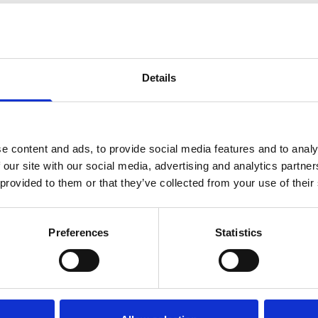
Email
Τηλέφωνο *
Details
Αποδέχομαι τη χρήση των στοιχείων μ
εξυπηρέτησή μου, σύμφωνα με την
Π
e content and ads, to provide social media features and to analy
 our site with our social media, advertising and analytics partn
Αποστολή
 provided to them or that they’ve collected from your use of their
Preferences
Statistics