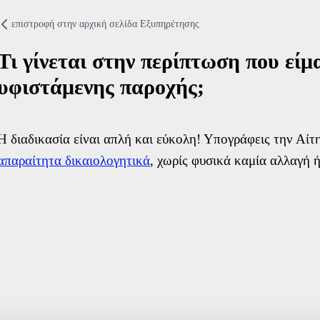
Τρόποι Επικοινων
επιστροφή στην αρχική σελίδα Eξυπηρέτησης
Συχνές Ερωτήσεις
Τι γίνεται στην περίπτωση που είμ
Χρήσιμα Έντυπα
υφιστάμενης παροχής;
Χρήσιμα links
Δίκτυο καταστημά
Η διαδικασία είναι απλή και εύκολη! Υπογράφεις την Α
Σημεία Πληρωμής
απαραίτητα δικαιολογητικά
, χωρίς φυσικά καμία αλλαγή 
Πείτε μας την άπο
Φόρμα εκδήλωση
Όνομα
Επίθετο