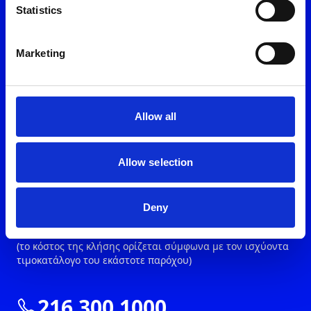
Κατέβασε το myON App
Statistics
Marketing
Επισκέψου ένα από τα
Allow all
καταστήματά μας
Allow selection
Ομάδα Εξυπηρέτησης
Deny
11 300
(το κόστος της κλήσης ορίζεται σύμφωνα με τον ισχύοντα
τιμοκατάλογο του εκάστοτε παρόχου)
216 300 1000