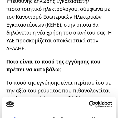
Υπεύθυνης Δήλωσης Εγκαταστάτη/
πιστοποιητικό ηλεκτρολόγου, σύμφωνα με
Αποδέχομαι τη χρήση των στοιχείων μου από την Volton
τον Κανονισμό Εσωτερικών Ηλεκτρικών
και τους συνεργάτες της για την καλύτερη εξυπηρέτησή
Εγκαταστάσεων (ΚΕΗΕ), στην οποία θα
μου, σύμφωνα με την
Πολιτική Προστασίας Προσωπικών
Δεδομένων *
δηλώνεται η νέα χρήση του ακινήτου σας. Η
ΥΔΕ προσκομίζεται αποκλειστικά στον
ΔΕΔΔΗΕ.
Αποστολή
Ποιο είναι το ποσό της εγγύησης που
πρέπει να καταβάλω;
Το ποσό της εγγύησης είναι περίπου ίσο με
την αξία του ρεύματος που πιθανολογείται
ότι θα καταναλώνετε μεταξύ δύο
διαδοχικών λογαριασμών.
Το ποσό αυτό επιστρέφεται άτοκα όταν