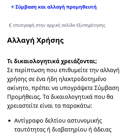
Σύμβαση και αλλαγή προμηθευτή
Τρόποι Επικοινωνίας
Συχνές Ερωτήσεις (FAQs)
επιστροφή στην αρχική σελίδα Eξυπηρέτησης
Χρήσιμα Έντυπα
Χρήσιμα links
Αλλαγή Xρήσης
Δίκτυο καταστημάτων
Σημεία Πληρωμής λογαριασμών
Πείτε μας την άποψή σας
Τι δικαιολογητικά χρειάζονται;
Σε περίπτωση που επιθυμείτε την αλλαγή
χρήσης σε ένα ήδη ηλεκτροδοτημένο
ακίνητο, πρέπει να υπογράψετε Σύμβαση
Προμήθειας. Τα δικαιολογητικά που θα
χρειαστείτε είναι τα παρακάτω:
Aντίγραφο δελτίου αστυνομικής
ταυτότητας ή διαβατηρίου ή άδειας