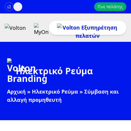
Γίνε πελάτης
11300
Ηλεκτρικό Ρεύμα
ή στο
216 300 1000
Αρχική
»
Ηλεκτρικό Ρεύμα
»
Σύμβαση και
Δευτέρα έως Σάββατο: 08:00–22:00
Κυριακή: 09:00–17:00
αλλαγή προμηθευτή
Πληρωμή Λογαριασμού
ή στείλε μας email στο
Προβολή Κατάστασης
cc@volton.gr
Αιτημάτων