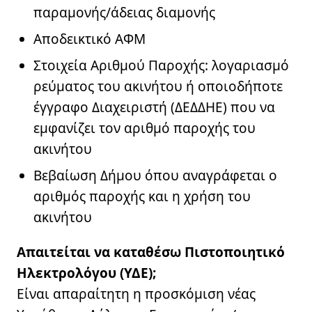
παραμονής/άδειας διαμονής
Αποδεικτικό ΑΦΜ
Μάθετε περισσότερα
Στοιχεία Αριθμού Παροχής: λογαριασμό
ρεύματος του ακινήτου ή οποιοδήποτε
Φόρμα εκδήλωσης
έγγραφο Διαχειριστή (ΔΕΔΔΗΕ) που να
ενδιαφέροντος
εμφανίζει τον αριθμό παροχής του
ακινήτου
Βεβαίωση Δήμου όπου αναγράφεται ο
Όνομα
αριθμός παροχής και η χρήση του
ακινήτου
Επίθετο
Απαιτείται να καταθέσω Πιστοποιητικό
Email
Ηλεκτρολόγου (ΥΔΕ);
Τηλέφωνο *
Είναι απαραίτητη η προσκόμιση νέας