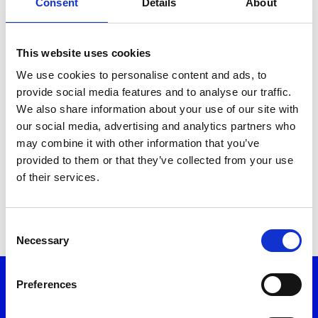
Consent
Details
About
διακόψετε τη σύμβασή σας και μετά τον
συμψηφισμό τυχόν οφειλών σας.
This website uses cookies
Πού μπορώ να απευθυνθώ για να
We use cookies to personalise content and ads, to
υπογράψω νέα σύμβαση προμήθειας;
provide social media features and to analyse our traffic.
Προκειμένου να υπογράψετε νέα σύμβαση
We also share information about your use of our site with
our social media, advertising and analytics partners who
μαζί μας μπορείτε:
may combine it with other information that you’ve
να επισκεφθείτε ένα κατάστημά μας, βρείτε
provided to them or that they’ve collected from your use
το πλησιέστερο
εδώ
of their services.
να επικοινωνήσετε μαζί μας στα 11300 και
2163001000
Consent
Necessary
Selection
Preferences