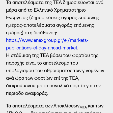
Τα αποτελέσματα της ΤΕΑ δημοσιεύονται ανά
Μάθετε περισσότερα
μέρα από το Ελληνικό Χρηματιστήριο
Ενέργειας (δημοσιεύσεις αγοράς επόμενης
ημέρας-αποτελέσματα αγοράς επόμενης
Φόρμα εκδήλωσης ενδιαφέροντος
ημέρας) στη διεύθυνση:
https://www.enexgroup.gr/el/markets-
publications-el-day-ahead-market
.
Όνομα
Η στάθμιση της ΤΕΑ βάσει του φορτίου της
παροχής είναι το αποτέλεσμα του
Επίθετο
υπολογισμού του αθροίσματος των γινομένων
Email
ανά ώρα των φορτίων επί της ΤΕΑ,
διαιρούμενου με το συνολικό φορτίο για την
Τηλέφωνο *
περίοδο αναφοράς.
Τα αποτελέσματα των Αποκλίσεων
και των
ΜΤΑ
Αποδέχομαι τη χρήση των στοιχείων μου από την Volton και