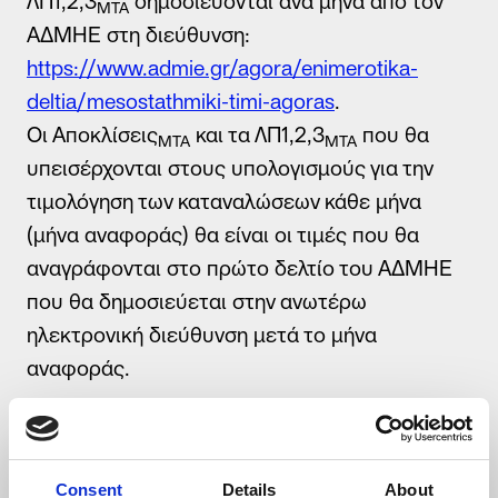
ΛΠ1,2,3
δημοσιεύονται ανά μήνα από τον
ΜΤΑ
τους συνεργάτες της για την καλύτερη εξυπηρέτησή μου,
ΑΔΜΗΕ στη διεύθυνση:
σύμφωνα με την
Πολιτική Προστασίας Προσωπικών Δεδομένων
*
https://www.admie.gr/agora/enimerotika-
deltia/mesostathmiki-timi-agoras
.
Οι Αποκλίσεις
και τα ΛΠ1,2,3
που θα
ΜΤΑ
ΜΤΑ
Αποστολή
υπεισέρχονται στους υπολογισμούς για την
τιμολόγηση των καταναλώσεων κάθε μήνα
(μήνα αναφοράς) θα είναι οι τιμές που θα
αναγράφονται στο πρώτο δελτίο του ΑΔΜΗΕ
που θα δημοσιεύεται στην ανωτέρω
ηλεκτρονική διεύθυνση μετά το μήνα
αναφοράς.
Συνεπώς το μηνιαίο κόστος θα καθορίζεται
σύμφωνα με τον παρακάτω τύπο:
(ΤΕΑ
+ Αποκλίσεις
+ ΛΠ1,2,3
) x 1,0377
Consent
Details
About
Ω
ΜΤΑ
ΜΤΑ