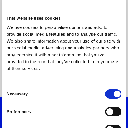
+ α
This website uses cookies
Ο συντελεστής απωλειών καθορίζεται από τον
We use cookies to personalise content and ads, to
Διαχειριστή Δικτύου Διανομής και εγκρίνεται
provide social media features and to analyse our traffic.
με απόφαση της ΡΑΕ, σύμφωνα με τα
We also share information about your use of our site with
προβλεπόμενα στο άρθρο 126 παρ. 4 του
our social media, advertising and analytics partners who
ΚΔΕΣΜΗΕ.
may combine it with other information that you’ve
provided to them or that they’ve collected from your use
Ο τρέχων συντελεστής απωλειών Μέσης Τάσης
of their services.
είναι 1,0377 και δύναται να αναπροσαρμοστεί
σε μελλοντικό χρόνο.
Consent
Necessary
Selection
Preferences
Κατέβασε το myON App