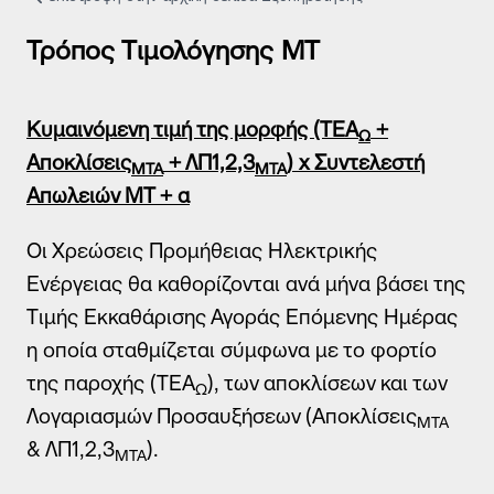
Τρόποι Επικοινωνίας
Συχνές Ερωτήσεις (FAQs)
Τρόπος Τιμολόγησης ΜΤ
Χρήσιμα Έντυπα
Χρήσιμα links
Δίκτυο καταστημάτων
Κυμαινόμενη τιμή της μορφής (ΤΕΑ
+
Ω
Σημεία Πληρωμής λογαριασμών
Αποκλίσεις
+ ΛΠ1,2,3
) x Συντελεστή
ΜΤΑ
ΜΤΑ
Πείτε μας την άποψή σας
Απωλειών ΜΤ + α
Οι Χρεώσεις Προμήθειας Ηλεκτρικής
Ενέργειας θα καθορίζονται ανά μήνα βάσει της
Τιμής Εκκαθάρισης Αγοράς Επόμενης Ημέρας
η οποία σταθμίζεται σύμφωνα με το φορτίο
της παροχής (ΤΕΑ
), των αποκλίσεων και των
Ω
Λογαριασμών Προσαυξήσεων (Αποκλίσεις
ΜΤΑ
& ΛΠ1,2,3
).
ΜΤΑ