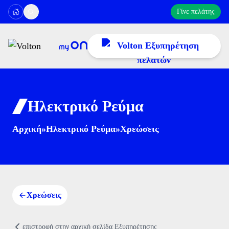
Γίνε πελάτης
Ηλεκτρικό Ρεύμα
11300
Αρχική
»
Ηλεκτρικό Ρεύμα
»
Χρεώσεις
ή στο
216 300 1000
Δευτέρα έως Σάββατο: 08:00–22:00
Κυριακή: 09:00–17:00
Πληρωμή Λογαριασμού
Χρεώσεις
ή στείλε μας email στο
cc@volton.gr
Προβολή Κατάστασης Αιτημάτων
επιστροφή στην αρχική σελίδα Eξυπηρέτησης