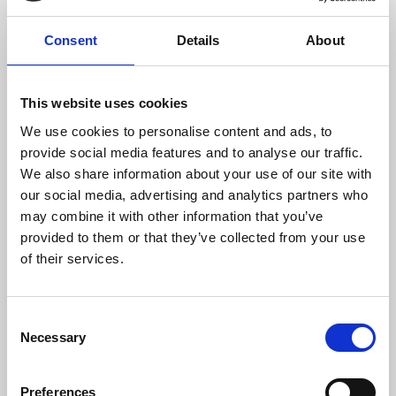
Συντελεστής Προσαύξησης Μη
Consent
Details
About
Διασυνδεδεμένων Νήσων περιλαμβάνει την
εκτίμηση των απωλειών συστήματος ΜΔΝ η
οποία υπολογίζεται σε 14% (ΣΠ = 1,14)
This website uses cookies
Σταθερή τιμή
: Η τιμή που έχει συμφωνηθεί με
We use cookies to personalise content and ads, to
provide social media features and to analyse our traffic.
τον πελάτη κατά τη διαδικασία της προσφοράς
We also share information about your use of our site with
προμήθειας ΗΕ
our social media, advertising and analytics partners who
may combine it with other information that you’ve
Η ΜΤΑ που θα υπεισέρχεται στους υπολογισμούς
provided to them or that they’ve collected from your use
για την τιμολόγηση των καταναλώσεων κάθε μήνα
of their services.
(μήνα αναφοράς) θα είναι η τιμή που θα
αναγράφεται στο πρώτο δελτίο του ΑΔΜΗΕ που
Consent
θα δημοσιεύεται στην ανωτέρω ηλεκτρονική
Necessary
Selection
διεύθυνση μετά το μήνα αναφοράς.
Preferences