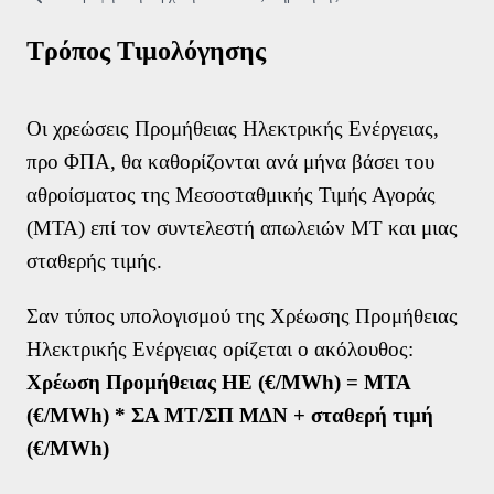
Τρόποι Επικοινωνίας
Συχνές Ερωτήσεις (FAQs)
Τρόπος Τιμολόγησης
Χρήσιμα Έντυπα
Χρήσιμα links
Δίκτυο καταστημάτων
Οι χρεώσεις Προμήθειας Ηλεκτρικής Ενέργειας,
Σημεία Πληρωμής λογαριασμών
προ ΦΠΑ, θα καθορίζονται ανά μήνα βάσει του
Πείτε μας την άποψή σας
αθροίσματος της Μεσοσταθμικής Τιμής Αγοράς
(ΜΤΑ) επί τον συντελεστή απωλειών ΜΤ και μιας
σταθερής τιμής.
Σαν τύπος υπολογισμού της Χρέωσης Προμήθειας
Ηλεκτρικής Ενέργειας ορίζεται ο ακόλουθος:
Χρέωση Προμήθειας ΗΕ (€/MWh) = ΜΤΑ
(€/MWh) * ΣΑ ΜΤ/ΣΠ ΜΔΝ + σταθερή τιμή
(€/MWh)