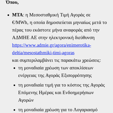
Μάθετε περισσότερα
Όπου,
ΜΤΑ
: η Μεσοσταθμική Τιμή Αγοράς σε
€/MWh, η οποία δημοσιεύεται μηνιαίως μετά το
Φόρμα εκδήλωσης ενδιαφέροντος
πέρας του εκάστοτε μήνα αναφοράς από την
ΑΔΜΗΕ ΑΕ στην ηλεκτρονική διεύθυνση
https://www.admie.gr/agora/enimerotika-
Όνομα
deltia/mesostathmiki-timi-agoras
Επίθετο
και συμπεριλαμβάνει τις παρακάτω χρεώσεις:
τη μοναδιαία χρέωση των αποκλίσεων
Email
ενέργειας της Αγοράς Εξισορρόπησης
Τηλέφωνο *
τη μοναδιαία τιμή για το κόστος της Αγοράς
Επόμενης Ημέρας και Ενδοημερήσιων
Αγορών
Αποδέχομαι τη χρήση των στοιχείων μου από την Volton και τους
τη μοναδιαία χρέωση για το Λογαριασμό
συνεργάτες της για την καλύτερη εξυπηρέτησή μου, σύμφωνα με την