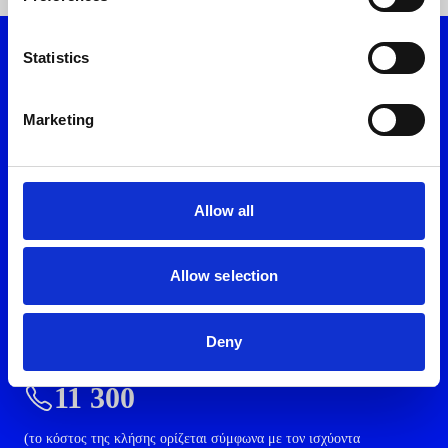
Statistics
Κατέβασε το myON App
Marketing
Allow all
Επισκέψου ένα από τα καταστήματά μας
Allow selection
Deny
Ομάδα Εξυπηρέτησης
11 300
(το κόστος της κλήσης ορίζεται σύμφωνα με τον ισχύοντα