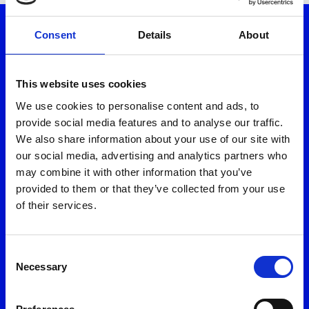
τους συνεργάτες της για την καλύτερη εξυπηρέτησή μου,
σύμφωνα με την
Πολιτική Προστασίας Προσωπικών Δεδομένων
Consent
Details
About
*
Κατέβασε το myON App
This website uses cookies
Αποστολή
We use cookies to personalise content and ads, to
provide social media features and to analyse our traffic.
We also share information about your use of our site with
our social media, advertising and analytics partners who
may combine it with other information that you’ve
Επισκέψου ένα από τα καταστήματά
provided to them or that they’ve collected from your use
μας
of their services.
Ομάδα Εξυπηρέτησης
Consent
Necessary
Selection
11 300