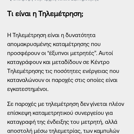
Τρόποι Επικοινωνίας
Συχνές Ερωτήσεις (FAQs)
Τι είναι η Τηλεμέτρηση;
Χρήσιμα Έντυπα
Χρήσιμα links
Δίκτυο καταστημάτων
Η Τηλεμέτρηση είναι η δυνατότητα
Σημεία Πληρωμής λογαριασμών
απομακρυσμένης καταμέτρησης που
Πείτε μας την άποψή σας
προσφέρουν οι “έξυπνοι μετρητές”. Αυτοί
καταγράφουν και μεταδίδουν σε Κέντρο
Tηλεμέτρησης τις ποσότητες ενέργειας που
καταναλώνουν οι παροχές στις οποίες είναι
εγκατεστημένοι.
Σε παροχές με τηλεμέτρηση δεν γίνεται πλέον
επίσκεψη καταμετρητικού συνεργείου για
καταγραφή της ένδειξης του μετρητή, αλλά
αποστολή μέσω τηλεμετρίας, των καμπυλών