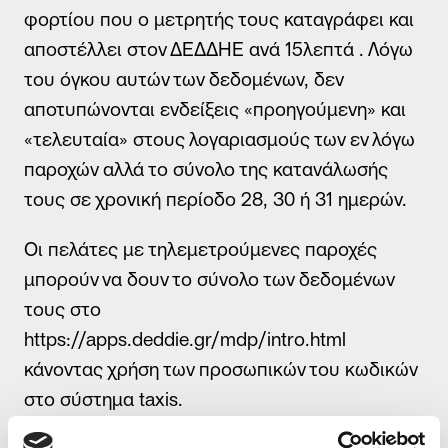
φορτίου που ο μετρητής τους καταγράφει και
Μάθετε περισσότερα
αποστέλλει στον ΔΕΔΔΗΕ ανά 15λεπτά . Λόγω
του όγκου αυτών των δεδομένων, δεν
αποτυπώνονται ενδείξεις «προηγούμενη» και
Φόρμα εκδήλωσης ενδιαφέροντος
«τελευταία» στους λογαριασμούς των εν λόγω
παροχών αλλά το σύνολο της κατανάλωσής
τους σε χρονική περίοδο 28, 30 ή 31 ημερών.
Όνομα
Οι πελάτες με τηλεμετρούμενες παροχές
Επίθετο
μπορούν να δουν το σύνολο των δεδομένων
Email
τους στο
https://apps.deddie.gr/mdp/intro.html
Τηλέφωνο *
κάνοντας χρήση των προσωπικών του κωδικών
στο σύστημα taxis.
Αποδέχομαι τη χρήση των στοιχείων μου από την Volton και