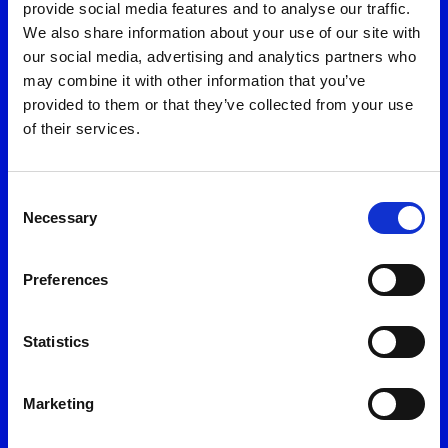
provide social media features and to analyse our traffic.
Πολιτική Προστασίας Προσωπικών Δεδομένων *
Ομάδα Εξυπηρέτησης
We also share information about your use of our site with
our social media, advertising and analytics partners who
11 300
may combine it with other information that you’ve
Αποστολή
provided to them or that they’ve collected from your use
(το κόστος της κλήσης ορίζεται σύμφωνα με τον ισχύοντα
of their services.
τιμοκατάλογο του εκάστοτε παρόχου)
216 300 1000
Consent
Necessary
Selection
(το κόστος της κλήσης ορίζεται ως εθνική χρέωση από κινητά και
σταθερά)
Preferences
Εγγράψου στο myON
Statistics
Εύκολα & γρήγορα
Marketing