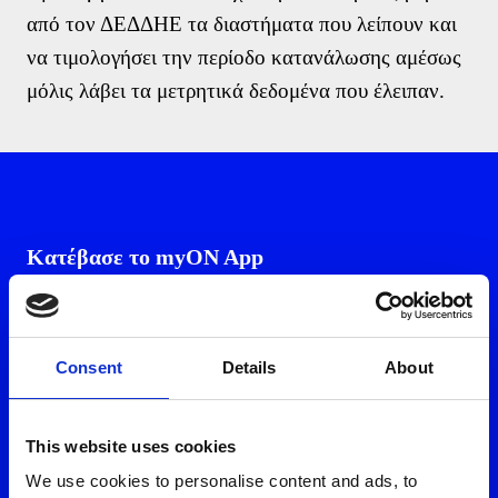
Μάθετε περισσότερα
από τον ΔΕΔΔΗΕ τα διαστήματα που λείπουν και
να τιμολογήσει την περίοδο κατανάλωσης αμέσως
μόλις λάβει τα μετρητικά δεδομένα που έλειπαν.
Φόρμα εκδήλωσης ενδιαφέροντος
Όνομα
Κατέβασε το myON App
Επίθετο
Email
Τηλέφωνο *
Consent
Details
About
Επισκέψου ένα από τα καταστήματά μας
This website uses cookies
Αποδέχομαι τη χρήση των στοιχείων μου από την Volton και τους
We use cookies to personalise content and ads, to
συνεργάτες της για την καλύτερη εξυπηρέτησή μου, σύμφωνα με την