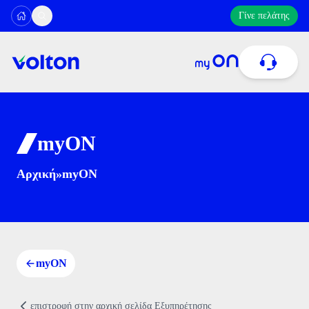
Γίνε πελάτης
myON
11300
Αρχική
»
myON
ή στο
216 300 1000
Δευτέρα έως Σάββατο: 08:00–22:00
Κυριακή: 09:00–17:00
Πληρωμή Λογαριασμού
myON
ή στείλε μας email στο
cc@volton.gr
Προβολή Κατάστασης Αιτημάτων
επιστροφή στην αρχική σελίδα Eξυπηρέτησης