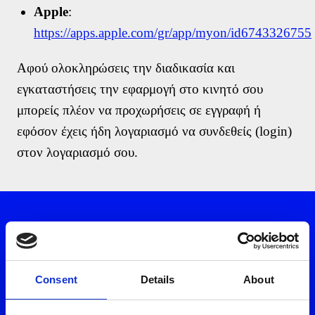
Μάθετε περισσότερα
Apple
:
https://apps.apple.com/gr/app/myon/id6743326755
Φόρμα εκδήλωσης ενδιαφέροντος
Αφού ολοκληρώσεις την διαδικασία και
εγκαταστήσεις την εφαρμογή στο κινητό σου
μπορείς πλέον να προχωρήσεις σε εγγραφή ή
Όνομα
εφόσον έχεις ήδη λογαριασμό να συνδεθείς (login)
στον λογαριασμό σου.
Επίθετο
Email
Τηλέφωνο *
Κατέβασε το myON App
Consent
Details
About
Αποδέχομαι τη χρήση των στοιχείων μου από την Volton και τους
συνεργάτες της για την καλύτερη εξυπηρέτησή μου, σύμφωνα με την