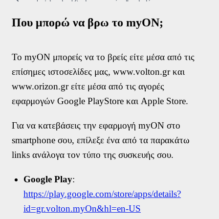
Τρόποι Επικοινωνίας
Συχνές Ερωτήσεις (FAQs)
Που μπορώ να βρω το myON;
Χρήσιμα Έντυπα
Χρήσιμα links
Δίκτυο καταστημάτων
Το myON μπορείς να το βρείς είτε μέσα από τις
Σημεία Πληρωμής λογαριασμών
επίσημες ιστοσελίδες μας, www.volton.gr και
Πείτε μας την άποψή σας
www.orizon.gr είτε μέσα από τις αγορές
εφαρμογών Google PlayStore και Apple Store.
Για να κατεβάσεις την εφαρμογή myON στο
smartphone σου, επίλεξε ένα από τα παρακάτω
links ανάλογα τον τύπο της συσκευής σου.
Google Play
:
https://play.google.com/store/apps/details?
id=gr.volton.myOn&hl=en-US