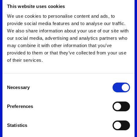
Πολιτική Προστασίας Προσωπικών Δεδομένων *
This website uses cookies
We use cookies to personalise content and ads, to
provide social media features and to analyse our traffic.
Επισκέψου ένα από τα καταστήματά μας
Αποστολή
We also share information about your use of our site with
our social media, advertising and analytics partners who
may combine it with other information that you’ve
Ομάδα Εξυπηρέτησης
provided to them or that they’ve collected from your use
of their services.
11 300
(το κόστος της κλήσης ορίζεται σύμφωνα με τον ισχύοντα
Consent
τιμοκατάλογο του εκάστοτε παρόχου)
Necessary
Selection
216 300 1000
Preferences
(το κόστος της κλήσης ορίζεται ως εθνική χρέωση από κινητά και
σταθερά)
Statistics