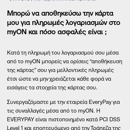
Τρόποι Επικοινωνίας
Συχνές Ερωτήσεις (FAQs)
Μπορώ να αποθηκεύσω την κάρτα
Χρήσιμα Έντυπα
μου για πληρωμές λογαριασμών στο
Χρήσιμα links
myON και πόσο ασφαλές είναι ;
Δίκτυο καταστημάτων
Σημεία Πληρωμής λογαριασμών
Πείτε μας την άποψή σας
Κατά τη πληρωμή του λογαριασμού σου μέσα
από το myON μπορείς να ορίσεις “αποθήκευση
της κάρτας” σου για μελλοντικές πληρωμές
έτσι ώστε να μην χρειάζεται κάθε φορά να
εισάγεις τα στοιχεία της κάρτας σου.
Συνεργαζόμαστε με την εταιρεία EveryPay για
τις συναλλαγές μέσα από το myON. H
EVERYPAY είναι πιστοποιημένο κατά PCI DSS
Level 1 και εποπτευόμενο από την Τράπεζα της