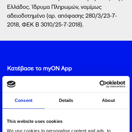
Ελλάδος. Ίδρυμα Πληρωμών, νομίμως
Μάθετε περισσότερα
αδειοδοτημένο (αρ. απόφασης 280/3/23-7-
2018, ΦΕΚ Β 3010/25-7-2018).
Φόρμα εκδήλωσης ενδιαφέροντος
Όνομα
Κατέβασε το myON App
Επίθετο
Email
Consent
Details
About
Τηλέφωνο *
Επισκέψου ένα από τα καταστήματά
This website uses cookies
μας
We use cookies to personalise content and ads, to
Αποδέχομαι τη χρήση των στοιχείων μου από την Volton και