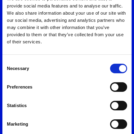
τους συνεργάτες της για την καλύτερη εξυπηρέτησή μου,
provide social media features and to analyse our traffic.
σύμφωνα με την
Πολιτική Προστασίας Προσωπικών Δεδομένων
Ομάδα Εξυπηρέτησης
We also share information about your use of our site with
*
our social media, advertising and analytics partners who
11 300
may combine it with other information that you’ve
provided to them or that they’ve collected from your use
Αποστολή
(το κόστος της κλήσης ορίζεται σύμφωνα με τον ισχύοντα
of their services.
τιμοκατάλογο του εκάστοτε παρόχου)
Consent
216 300 1000
Necessary
Selection
(το κόστος της κλήσης ορίζεται ως εθνική χρέωση από κινητά
και σταθερά)
Preferences
Εγγράψου στο myON
Statistics
Εύκολα & γρήγορα
Marketing