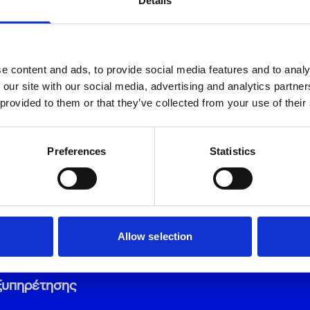
Details
2111900500: Εναλλακτικός αριθμός με αστική χρέωσ
Email
11500: Η χρέωση καθορίζεται από τον πάροχο σας.
Τηλέφωνο *
e content and ads, to provide social media features and to analy
 our site with our social media, advertising and analytics partn
 provided to them or that they’ve collected from your use of their
Αποδέχομαι τη χρήση των στοιχείω
καλύτερη εξυπηρέτησή μου, σύμφ
*
Preferences
Statistics
Αποστολή
Allow selection
ξυπηρέτησης