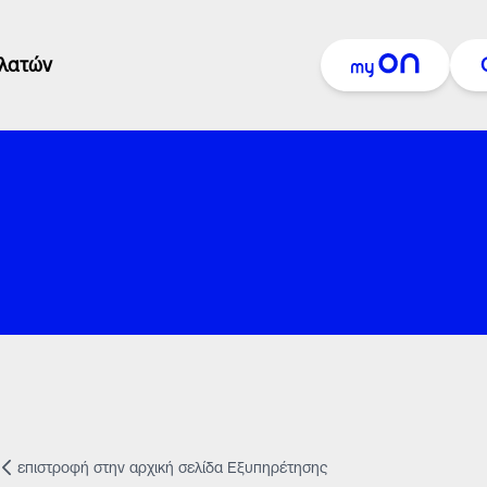
ελατών
ή σ
Δευτ
Κυρι
Πληρωμή Λογαριασμού
Προβολή Κατάστασης
Αιτημάτων
ή στ
επιστροφή στην αρχική σελίδα Eξυπηρέτησης