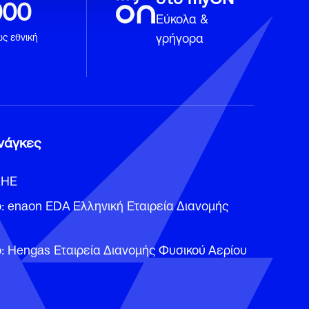
000
Εύκολα &
γρήγορα
ως εθνική
νάγκες
ΔΗΕ
: enaon EDA Ελληνική Εταιρεία Διανομής
: Hengas Εταιρεία Διανομής Φυσικού Αερίου