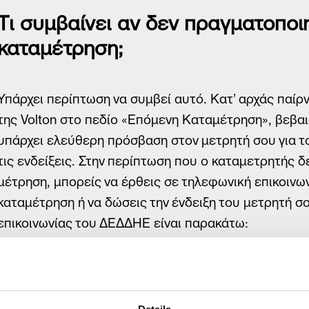
Τι συμβαίνει αν δεν πραγματοποι
Τρόποι
καταμέτρηση;
Συχνές
Χρήσι
Χρήσιμ
Υπάρχει περίπτωση να συμβεί αυτό. Κατ’ αρχάς παίρ
της Volton στο πεδίο «Επόμενη Καταμέτρηση», βεβαι
Δίκτυ
υπάρχει ελεύθερη πρόσβαση στον μετρητή σου για τ
Σημεί
τις ενδείξεις. Στην περίπτωση που ο καταμετρητής 
Πείτε 
μέτρηση, μπορείς να έρθεις σε τηλεφωνική επικοινω
Φόρμα εκδήλωσ
καταμέτρηση ή να δώσεις την ένδειξη του μετρητή σο
επικοινωνίας του ΔΕΔΔΗΕ είναι παρακάτω:
800 400 4000: Δωρεάν τηλεφωνική γραμμή εξυπηρέτη
Όνομα
βλαβών και άλλες υπηρεσίες.
Επίθετο