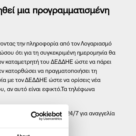
ηθεί μια προγραμματισμένη
 Επικοινωνίας
 Ερωτήσεις (FAQs)
μα Έντυπα
α links
νοντας την πληροφορία από τον Λογαριασμό
ώσου ότι για τη συγκεκριμένη ημερομηνία θα
ο καταστημάτων
ον καταμετρητή του ΔΕΔΔΗΕ ώστε να πάρει
α Πληρωμής λογαριασμών
δεν κατορθώσει να πραγματοποιήσει τη
μας την άποψή σας
νία με τον ΔΕΔΔΗΕ ώστε να ορίσεις νέα
ης ενδιαφέροντος
υ, αν αυτό είναι εφικτό.Τα τηλέφωνα
σης πελατών, διαθέσιμη 24/7 για αναγγελία