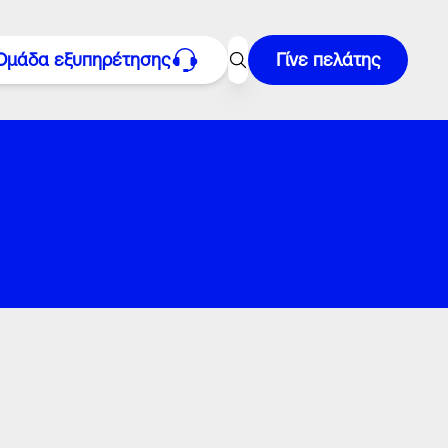
Ομάδα εξυπηρέτησης
Γίνε πελάτης
11300
το
216 300 1000
έρα έως Σάββατο: 08:00–22:00
ακή: 09:00–17:00
είλε μας email στο
cc@volton.gr