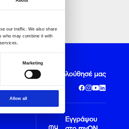
About
η
se our traffic. We also share
ers who may combine it with
 services.
ν μου από την Volton και τους συνεργάτες της για την
ωνα με την
Πολιτική Προστασίας Προσωπικών Δεδομένων
Marketing
Ακολούθησέ μας
Allow all
Εγγράψου
στο myON