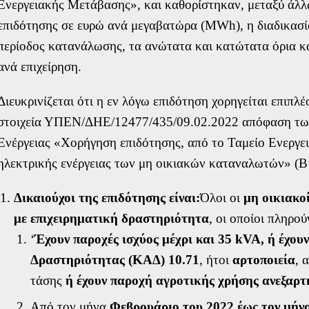
Ενεργειακής Μετάβασης», και καθορίστηκαν, μεταξύ άλλω
Email
επιδότησης σε ευρώ ανά μεγαβατώρα (MWh), η διαδικασία
Τηλέφωνο *
περίοδος κατανάλωσης, τα ανώτατα και κατώτατα όρια κ
ανά επιχείρηση.
Διευκρινίζεται ότι η εν λόγω επιδότηση χορηγείται επιπλ
Αποδέχομαι τη χρήση των στοιχείων μ
στοιχεία ΥΠΕΝ/ΔΗΕ/12477/435/09.02.2022 απόφαση τω
εξυπηρέτησή μου, σύμφωνα με την
Π
Ενέργειας «Χορήγηση επιδότησης, από το Ταμείο Ενεργε
ηλεκτρικής ενέργειας των μη οικιακών καταναλωτών» (Β’
Αποστολή
Δικαιούχοι της επιδότησης είναι:
Όλοι οι
μη οικιακο
με επιχειρηματική δραστηριότητα
, οι οποίοι πληρο
‘
Έχουν παροχές ισχύος μέχρι και 35 kVA
, ή έχο
Δραστηριότητας (ΚΑΔ) 10.71
, ήτοι
αρτοποιεία
, 
τάσης
ή έχουν παροχή αγροτικής χρήσης ανεξαρτ
Από τον μήνα
Φεβρουάριο του 2022 έως τον μήνα