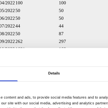
04/2022
100
100
05/2022
50
50
06/2022
50
50
07/2022
44
44
08/2022
50
87
09/2022
262
297
10/2022
168*
168
11/2022
150*
150
12/2022
149*
149
01/2023
158*
158
Details
02/2023
0
0
03/2023
0
0
04/2023
0
0
e content and ads, to provide social media features and to analy
05/2023
0
0
 our site with our social media, advertising and analytics partn