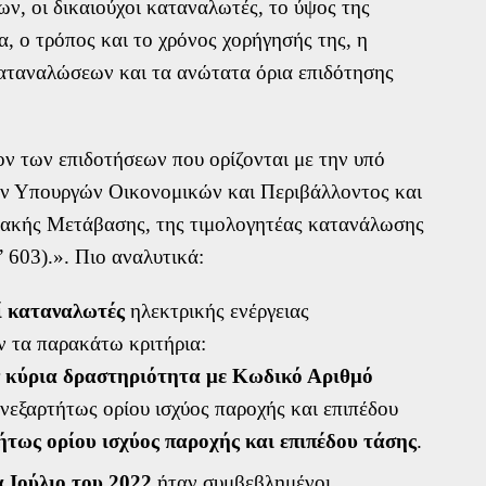
ν, οι δικαιούχοι καταναλωτές, το ύψος της
, ο τρόπος και το χρόνος χορήγησής της, η
αταναλώσεων και τα ανώτατα όρια επιδότησης
έον των επιδοτήσεων που ορίζονται με την υπό
ου από την Volton και τους συνεργάτες της για την καλύτερη
ν Υπουργών Οικονομικών και Περιβάλλοντος και
ολιτική Προστασίας Προσωπικών Δεδομένων *
ιακής Μετάβασης, της τιμολογητέας κατανάλωσης
 603).». Πιο αναλυτικά:
ί καταναλωτές
ηλεκτρικής ενέργειας
ύν τα παρακάτω κριτήρια:
υν κύρια δραστηριότητα με Κωδικό Αριθμό
ανεξαρτήτως ορίου ισχύος παροχής και επιπέδου
ήτως ορίου ισχύος παροχής και επιπέδου τάσης
.
 Ιούλιο του 2022
ήταν συμβεβλημένοι