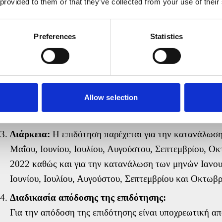
 provided to them or that they’ve collected from your use of their
06/2023
0
0
07/2023
0
0
Preferences
Statistics
08/2023
0
0
09/2023
0
0
10/2023
0
0
*Η πρόσθετη επιδότηση χορηγείται επί της κατανάλωσης η
Allow selection
υπερβάλλον μέρος κατανάλωσης η επιδότηση είναι μηδεν
Διάρκεια:
Η επιδότηση παρέχεται για την κατανάλωσ
Μαΐου, Ιουνίου, Ιουλίου, Αυγούστου, Σεπτεμβρίου, Ο
2022 καθώς και για την κατανάλωση των μηνών Ιανου
Ιουνίου, Ιουλίου, Αυγούστου, Σεπτεμβρίου και Οκτωβρ
Διαδικασία απόδοσης της επιδότησης:
Για την απόδοση της επιδότησης είναι υποχρεωτική α