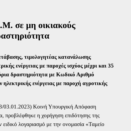
ίας
 (FAQs)
Μ. σε μη οικιακούς
ραστηριότητα
των
ετάβασης, τιμολογητέας κατανάλωσης
 λογαριασμών
ικής ενέργειας με παροχές ισχύος μέχρι και 35
ψή σας
κύρια δραστηριότητα με Κωδικό Αριθμό
ς ενδιαφέροντος
 ηλεκτρικής ενέργειας με παροχή αγροτικής
3/03.01.2023) Κοινή Υπουργική Απόφαση
ρα, προβλέφθηκε η χορήγηση επιδότησης της
ν ειδικό λογαριασμό με την ονομασία «Ταμείο