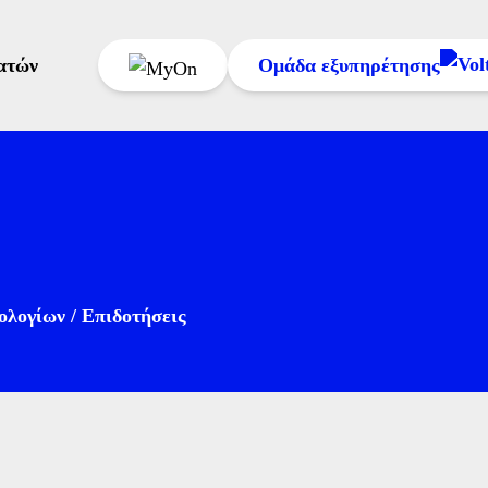
ατών
Ομάδα εξυπηρέτησης
11300
ή στο
216 300 1
ολογίων / Επιδοτήσεις
Δευτέρα έως Σάββ
Κυριακή: 09:00–1
Πληρωμή Λογαριασμού
Προβολή Κατάστασης Αιτημάτων
ή στείλε μας emai