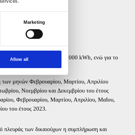
 services.
15
15
Marketing
10
15
15
λεκτρικής ενέργειας μέχρι 2.000 kWh, ενώ για το
Allow all
ική.
η των μηνών Φεβρουαρίου, Μαρτίου, Απριλίου
κτωβρίου, Νοεμβρίου και Δεκεμβρίου του έτους
αρίου, Φεβρουαρίου, Μαρτίου, Απριλίου, Μαΐου,
ίου του έτους 2023.
πό πλευράς των δικαιούχων η συμπλήρωση και