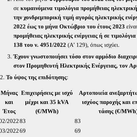
σε
κυμαινόμενα τιμολόγια προμήθειας ηλεκτρική
την χονδρεμπορική τιμή αγοράς ηλεκτρικής ενέρ
2022 έως το μήνα Οκτώβριο του έτους 2023
είνα
προμήθειας ηλεκτρικής ενέργειας ή σε τιμολόγια
138 του ν. 4951/2022
(Α’ 129), όπως ισχύει.
Έχουν γνωστοποιήσει τόσο στον αρμόδιο διαχειρι
στον Προμηθευτή Ηλεκτρικής Ενέργειας, τον 
Το ύψος της επιδότησης
:
Μήνας
Επιχειρήσεις με ισχύ
Αρτοποιεία ανεξαρτήτ
και
μέχρι και 35 kVA
ισχύος παροχής και ε
Έτος
(€/MWh)
τάσης (€/MWh
02/2022
83
83
03/2022
69
69