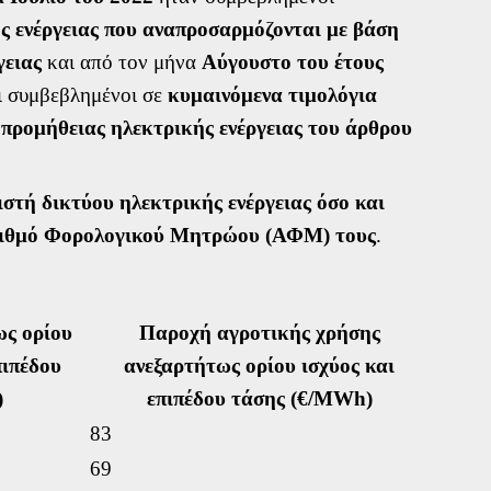
ς ενέργειας που αναπροσαρμόζονται με βάση
γειας
και από τον μήνα
Αύγουστο του έτους
ι συμβεβλημένοι σε
κυμαινόμενα τιμολόγια
 προμήθειας ηλεκτρικής ενέργειας του άρθρου
στή δικτύου ηλεκτρικής ενέργειας όσο και
Αριθμό Φορολογικού Μητρώου (ΑΦΜ) τους
.
ως ορίου
Παροχή αγροτικής χρήσης
πιπέδου
ανεξαρτήτως ορίου ισχύος και
)
επιπέδου τάσης (€/MWh)
83
69