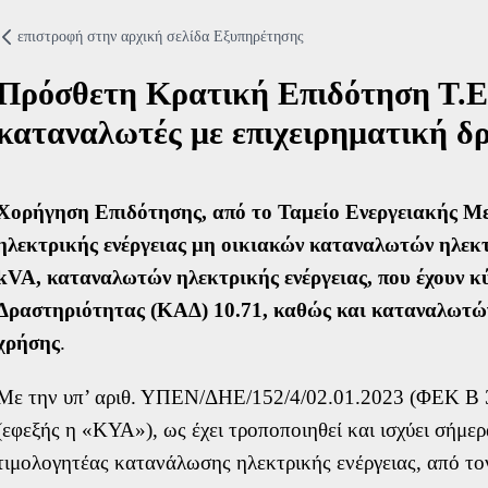
Τρόποι Επικοινων
επιστροφή στην αρχική σελίδα Eξυπηρέτησης
Συχνές Ερωτήσεις
Πρόσθετη Κρατική Επιδότηση Τ.Ε.
Χρήσιμα Έντυπα
καταναλωτές με επιχειρηματική δ
Χρήσιμα links
Δίκτυο καταστημά
Χορήγηση Επιδότησης, από το Ταμείο Ενεργειακής Μ
Σημεία Πληρωμής
ηλεκτρικής ενέργειας μη οικιακών καταναλωτών ηλεκτρ
Πείτε μας την άπο
kVA, καταναλωτών ηλεκτρικής ενέργειας, που έχουν 
Φόρμα εκδήλωση
Δραστηριότητας (ΚΑΔ) 10.71, καθώς και καταναλωτών
χρήσης
.
Όνομα
Με την υπ’ αριθ. ΥΠΕΝ/ΔΗΕ/152/4/02.01.2023 (ΦΕΚ Β 
(εφεξής η «ΚΥΑ»), ως έχει τροποποιηθεί και ισχύει σήμε
Επίθετο
τιμολογητέας κατανάλωσης ηλεκτρικής ενέργειας, από το