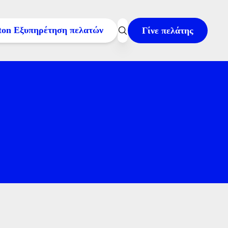
Γίνε πελάτης
000
ατο: 08:00–22:00
7:00
l στο
cc@volton.gr