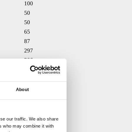
100
50
50
65
87
297
206
188
187
196
About
20
40
15
se our traffic. We also share
15
ers who may combine it with