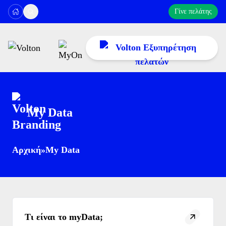
Γίνε πελάτης
My Data
11300
ή στο
216 300 1000
Αρχική
»
My Data
Δευτέρα έως Σάββατο: 08:00–22:00
Κυριακή: 09:00–17:00
Πληρωμή Λογαριασμού
ή στείλε μας email στο
cc@volton.gr
Προβολή Κατάστασης Αιτημάτων
Τι είναι το myData;