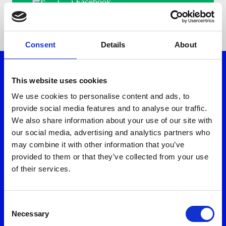
Facebook
Πολιτική Προστασίας Προσωπικών Δεδομένων *
Instagram
Email
11 300
Consent
Details
About
Αποστολή
This website uses cookies
We use cookies to personalise content and ads, to
Κατέβασε το myON App
provide social media features and to analyse our traffic.
We also share information about your use of our site with
our social media, advertising and analytics partners who
may combine it with other information that you’ve
provided to them or that they’ve collected from your use
of their services.
Επισκέψου ένα από τα καταστήματά μας
Consent
Necessary
Selection
Ομάδα Εξυπηρέτησης