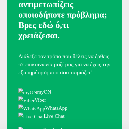
Μάθετε περισσότερα
αντιμετωπίζεις
οποιοδήποτε πρόβλημα;
Βρες εδώ ό,τι
Φόρμα εκδήλωσης ενδιαφέροντος
χρειάζεσαι.
Όνομα
Διάλεξε τον τρόπο που θέλεις να έρθεις
σε επικοινωνία μαζί μας για να έχεις την
Επίθετο
εξυπηρέτηση που σου ταιριάζει!
Email
myON
Τηλέφωνο *
Viber
WhatsApp
Live Chat
Αποδέχομαι τη χρήση των στοιχείων μου από την Volton και τους
συνεργάτες της για την καλύτερη εξυπηρέτησή μου, σύμφωνα με την