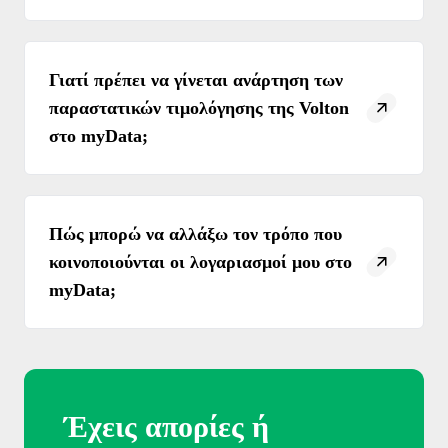
Τρόποι Επικοινωνίας
Συχνές Ερωτήσεις (FAQs)
Χρήσιμα Έντυπα
Γιατί πρέπει να γίνεται ανάρτηση των
Χρήσιμα links
παραστατικών τιμολόγησης της Volton
Δίκτυο καταστημάτων
στο myData;
Σημεία Πληρωμής λογαριασμών
Πείτε μας την άποψή σας
Πώς μπορώ να αλλάξω τον τρόπο που
κοινοποιούνται οι λογαριασμοί μου στο
myData;
Έχεις απορίες ή